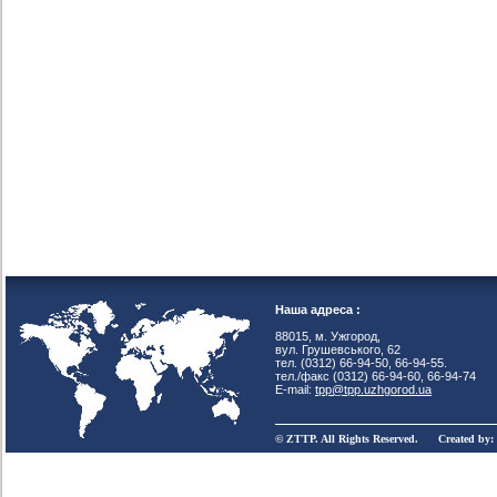
Наша адреса :
88015, м. Ужгород,
вул. Грушевського, 62
тел. (0312) 66-94-50, 66-94-55.
тел./факс (0312) 66-94-60, 66-94-74
E-mail:
tpp@tpp.uzhgorod.ua
© ZTTP. All Rights Reserved. Created by: