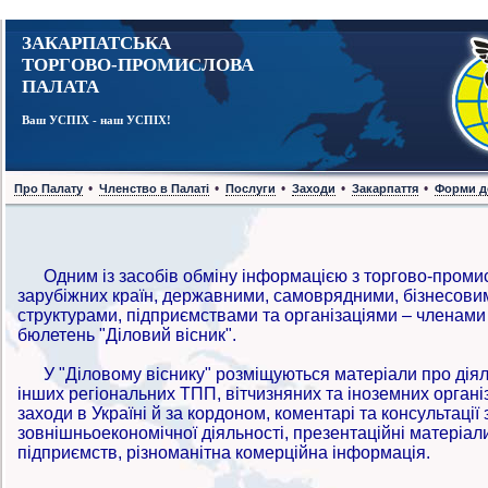
ЗАКАРПАТСЬКА
ТОРГОВО-ПРОМИСЛОВА
ПАЛАТА
Ваш УСПІХ - наш УСПІХ!
•
•
•
•
•
Про Палату
Членство в Палаті
Послуги
Заходи
Закарпаття
Форми д
Одним із засобів обміну інформацією з торгово-проми
зарубіжних країн, державними, самоврядними, бізнесови
структурами, підприємствами та організаціями – членам
бюлетень "Діловий вісник".
У "Діловому віснику" розміщуються матеріали про діяль
інших регіональних ТПП, вітчизняних та іноземних організ
заходи в Україні й за кордоном, коментарі та консультації
зовнішньоекономічної діяльності, презентаційні матеріали
підприємств, різноманітна комерційна інформація.