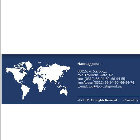
Наша адреса :
88015, м. Ужгород,
вул. Грушевського, 62
тел. (0312) 66-94-50, 66-94-55.
тел./факс (0312) 66-94-60, 66-94-74
E-mail:
tpp@tpp.uzhgorod.ua
© ZTTP. All Rights Reserved. Created by: