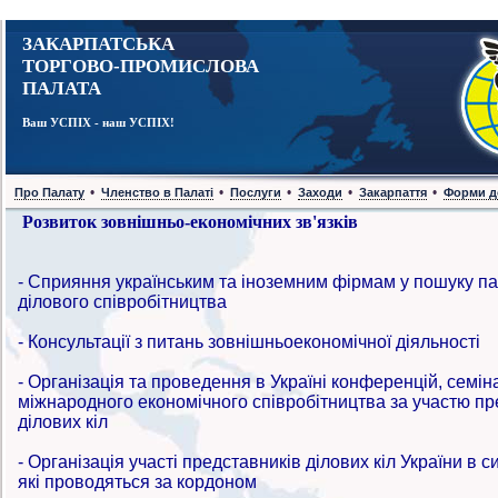
ЗАКАРПАТСЬКА
ТОРГОВО-ПРОМИСЛОВА
ПАЛАТА
Ваш УСПІХ - наш УСПІХ!
•
•
•
•
•
Про Палату
Членство в Палаті
Послуги
Заходи
Закарпаття
Форми д
Розвиток зовнішньо-економічних зв'язків
- Сприяння українським та іноземним фірмам у пошуку па
ділового співробітництва
- Консультації з питань зовнішньоекономічної діяльності
- Організація та проведення в Україні конференцій, семін
міжнародного економічного співробітництва за участю пре
ділових кіл
- Організація участі представників ділових кіл України в 
які проводяться за кордоном