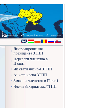
На головну
Зворотній зв`язок
Карта сайту
Лист-запрошення
президента ЗТПП
Переваги членства в
Палаті
Як стати членом ЗТПП
Анкета члена ЗТПП
Заява на членство в Палаті
Члени Закарпатської ТПП