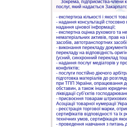
Зокрема, підприємства-члени ко
послуг, який надається Закарпатсь
- експертиза кількості і якості т
- надання консультацій стосовно
надання цінової інформації;
- експертна оцінка рухомого та н
нематеріальних активів, прав на 
засобів, автотранспортних засобів
- виконання перекладу документі
перекладу на відповідність оригі
(усний, синхронний переклад тощ
- надання послуг медіаторів у п
конфліктів;
- послуги постійно діючого арбіт
підготовка матеріалів до розгляду
при ТПП України, опрацювання д
обставин, а також інших юридични
ліквідації суб’єктів господарюван
- присвоєння товарам штрихових 
Асоціації товарної нумерації Укр
- реєстрація торгової марки, от
сертифікатів відповідності та їх 
технічних умов, сертифікація якос
- проведення навчання з питань д