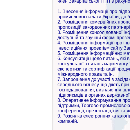
член Закарпатської ТПП в рахунок
1. Внесення інформації про підпр
промислової палати України, до 
2. Розміщення комерційних пропо
пропозицій закордонних партнері
3. Розміщення консолідованої інф
доступній та зручній формі презе
4. Розміщення інформації про інв
інвестиційних проектів» сайту За
5. Розміщення інформаційних мат
6. Консультації щодо питань, які в
консультації з питань маркетинг
експертизи та сертифікації продук
міжнародного права та ін.
7. Запрошення до участі в засіда
середнього бізнесу, що діють пр
господарювання, визначення шляхі
підприємців в органах державної
8. Оперативне інформування про 
підтримки, Торгово-промисловою п
конференції, презентації, виставк
9. Розсилка електронних каталогі
компаній.