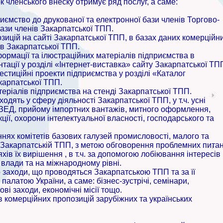
 членського внеску отримує ряд послуг, а саме:
иємство до друкованої та електронної бази членів Торгово-
бази членів Закарпатської ТПП.
зицій на сайті Закарпатської ТПП, в базах даних комерційн
в Закарпатської ТПП.
ормації та ілюстраційних матеріалів підприємства в
нтації у розділі «Інтернет-виставка» сайту Закарпатської ТП
естиційні проекти підприємства у розділі «Каталог
карпатської ТПП.
еріалів підприємства на стенді Закарпатської ТПП.
ходять у сферу діяльності Закарпатської ТПП, у т.ч. усні
у ЗЕД, прийому імпортних вантажів, митного оформлення,
ції, охорони інтелектуальної власності, господарського та
ннях комітетів базових галузей промисловості, малого та
и Закарпатській ТПП, з метою обговорення проблемних пита
в їх вирішення , в т.ч. за допомогою лобіювання інтересів
 влади та на міжнародному рівні.
заходи, що проводяться Закарпатською ТПП та за її
алатою України, а саме: бізнес-зустрічі, семінари,
ові заходи, економічні місії тощо.
в комерційних пропозицій зарубіжних та українських