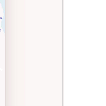
их
П.
нь