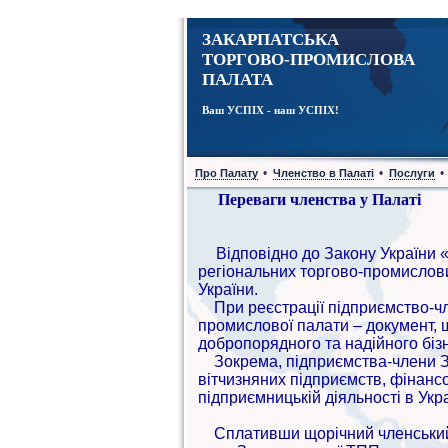
ЗАКАРПАТСЬКА
ТОРГОВО-ПРОМИСЛОВА
ПАЛАТА
Ваш УСПІХ - наш УСПІХ!
•
•
•
Про Палату
Членство в Палаті
Послуги
Переваги членства у Палаті
Відповідно до Закону України «
регіональних торгово-промислов
України.
При реєстрації підприємство-чл
промислової палати – документ, 
добропорядного та надійного біз
Зокрема, підприємства-члени З
вітчизняних підприємств, фінансов
підприємницькій діяльності в Укра
Сплативши щорічний членський в