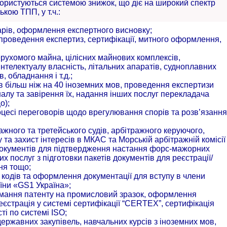
ристуються системою знижок, що діє на широкий спектр
кою ТПП, у т.ч.:
оварів, оформлення експертного висновку;
 проведення експертиз, сертифікації, митного оформлення,
ерухомого майна, цілісних майнових комплексів,
інтелектуалу власність, літальних апаратів, судноплавних
, обладнання і т.д.;
в більш ніж на 40 іноземних мов, проведення експертизи
налу та завірення їх, надання інших послуг перекладача
о);
роцесі переговорів щодо врегулювання спорів та розв’язання
ражного та третейського судів, арбітражного керуючого,
 та захист інтересів в МКАС та Морській арбітражній комісії
окументів для підтвердження настання форс-мажорних
х послуг з підготовки пакетів документів для реєстрації/
ня тощо;
кодів та оформлення документації для вступу в члени
аїни «GS1 Україна»;
римання патенту на промисловий зразок, оформлення
реєстрація у системі сертифікації “CERTEX”, сертифікація
ті по системі ISO;
ержавних закупівель, навчальних курсів з іноземних мов,