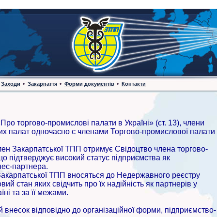
•
•
•
Заходи
Закарпаття
Форми документів
Контакти
Про торгово-промислові палати в Україні» (ст. 13), члени
их палат одночасно є членами Торгово-промислової палати
ен Закарпатської ТПП отримує Свідоцтво члена торгово-
що підтверджує високий статус підприємства як
нес-партнера.
акарпатської ТПП вносяться до Недержавного реєстру
ий стан яких свідчить про їх надійність як партнерів у
їні та за її межами.
несок відповідно до організаційної форми, підприємство-