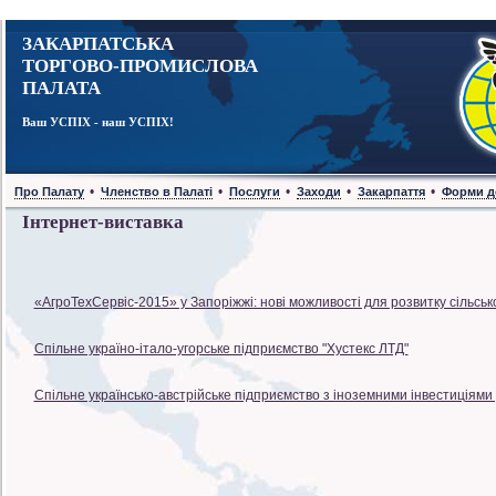
ЗАКАРПАТСЬКА
ТОРГОВО-ПРОМИСЛОВА
ПАЛАТА
Ваш УСПІХ - наш УСПІХ!
•
•
•
•
•
Про Палату
Членство в Палаті
Послуги
Заходи
Закарпаття
Форми д
Iнтернет-виставка
«АгроТехСервіс-2015» у Запоріжжі: нові можливості для розвитку сільськ
Cпільне україно-італо-угорське підприємство "Хустекс ЛТД"
Спільне українсько-австрійське підприємство з іноземними інвестиціям