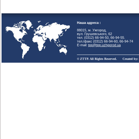
Наша адреса :
88015, м. Ужгород,
вул. Грушевського, 62
тел. (0312) 66-94-50, 66-94-55.
тел./факс (0312) 66-94-60, 66-94-74
E-mail:
tpp@tpp.uzhgorod.ua
© ZTTP. All Rights Reserved. Created by: