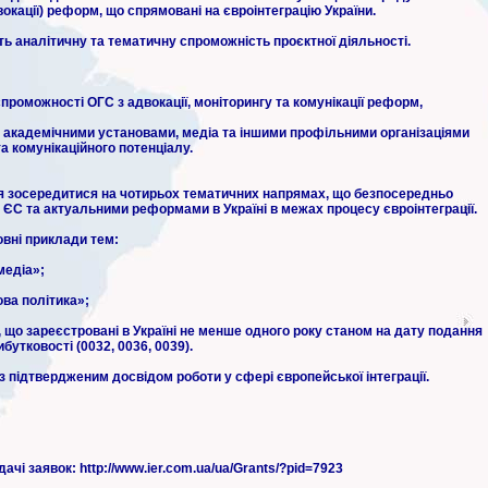
двокації) реформ, що спрямовані на євроінтеграцію України.
ть аналітичну та тематичну спроможність проєктної діяльності.
спроможності ОГС з адвокації, моніторингу та комунікації реформ,
 академічними установами, медіа та іншими профільними організаціями
а комунікаційного потенціалу.
ся зосередитися на чотирьох тематичних напрямах, що безпосередньо
 ЄС та актуальними реформами в Україні в межах процесу євроінтеграції.
овні приклади тем:
медіа»;
ва політика»;
 що зареєстровані в Україні не менше одного року станом на дату подання
утковості (0032, 0036, 0039).
 підтвердженим досвідом роботи у сфері європейської інтеграції.
чі заявок: http://www.ier.com.ua/ua/Grants/?pid=7923