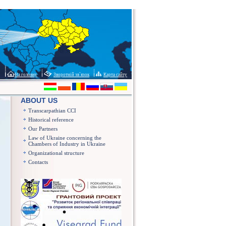
На головну
Зворотній зв`язок
Карта сайту
ABOUT US
Transcarpathian CCI
Historical reference
Our Partners
Law of Ukraine concerning the
Chambers of Industry in Ukraine
Organizational structure
Contacts