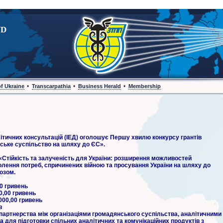
ND
•
•
•
of Ukraine
Transcarpathia
Business Herald
Membership
літичних консультацій (ІЕД) оголошує Першу хвилю конкурсу грантів
нське суспільство на шляху до ЄС».
«Стійкість та залученість для України: розширення можливостей
лення потреб, спричинених війною та просування України на шляху до
юзом.
00 гривень
0,00 гривень
000,00 гривень
в
 партнерства між організаціями громадянського суспільства, аналітичними
 для підготовки спільних аналітичних та комунікаційних продуктів з