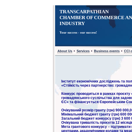
TRANSCARPATHIAN
CHAMBER OF COMMERCE A
INDUSTRY
Your success - our success!
•
•
•
About Us
Services
Business events
CCI 
Інститут економічних досліджень та по
«Стійкість через партнерство: громадя
Конкурс проводиться в рамках проєкту 
громадянського суспільства для задово
ЄС» та фінансується Європейським Со
Очікуваний розмір гранту (грн) 900 000,
Мінімальний бюджет гранту (грн) 600 00
Загальний бюджет конкурсу (грн) 3 600 
Очікувана тривалість проєктів 12 місяці
Мета грантового конкурсу – підтримати
центрами, академічними колами та медіа