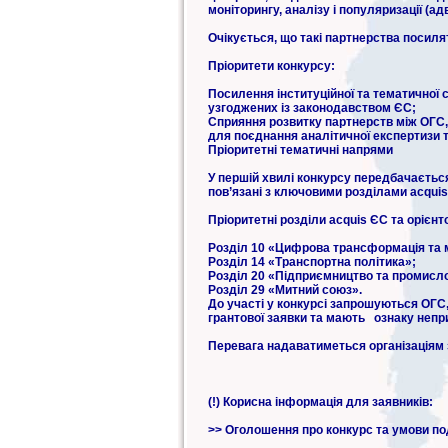
моніторингу, аналізу і популяризації (а
Очікується, що такі партнерства посиля
Пріоритети конкурсу:
Посилення інституційної та тематичної 
узгоджених із законодавством ЄС;
Сприяння розвитку партнерств між ОГС,
для поєднання аналітичної експертизи т
Пріоритетні тематичні напрями
У першій хвилі конкурсу передбачаєть
пов’язані з ключовими розділами acquis
Пріоритетні розділи acquis ЄС та орієнт
Розділ 10 «Цифрова трансформація та 
Розділ 14 «Транспортна політика»;
Розділ 20 «Підприємництво та промисло
Розділ 29 «Митний союз».
До участі у конкурсі запрошуються ОГС,
грантової заявки та мають ознаку неприб
Перевага надаватиметься організаціям з
(!) Корисна інформація для заявників:
>> Оголошення про конкурс та умови пода