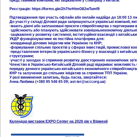
представників компаній, які зацікавлені у співпраці з Китаєм.
Реєстрація: https://forms.gle/2h7hvHtmG82wTumf9
Підтвердження про участь офлайн або онлайн надійде до 18:00 13 лю
До участі у складі Ділової ради запрошуються українські компанії, які
·мають діючі або заплановані проєкти співробітництва з партнерами в
·здійснюють або планують здійснювати зовнішньоекономічну діяльн
·зацікавлені у розвитку системної, інституційної взаємодії з китайсь
УКДР функціонуватиме як постійна платформа для:
·координації ділових ініціатив між Україною та КНР;
·формування спільних проєктів у сферах інвестицій, промислової кооп
·представлення інтересів українського бізнесу у взаємодії з китайс
структурами;
·участі у заходах зі сприяння розвитку двосторонніх економічних зв’яз
Членство в Українсько-Китайській Діловій раді відкриває можливість
порядку денного українсько-китайського економічного співробітництва
КНР та залучення до спільних ініціатив за сприяння ТПП України.
У разі виникнення запитань, будь ласка, звертайтеся:
Анна Любима (+380 95 546 65 09; ast-ier@ucci.org.ua)
Календар виставок EXPO Center на 2026 рік у Вірменії