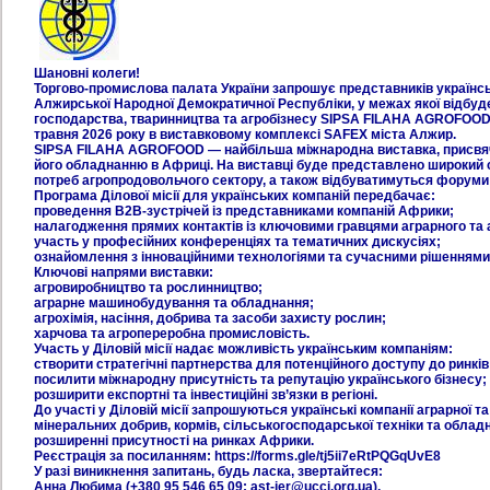
Шановні колеги!
Торгово-промислова палата України запрошує представників українсько
Алжирської Народної Демократичної Республіки, у межах якої відбуд
господарства, тваринництва та агробізнесу SIPSA FILAHA AGROFOOD. 
травня 2026 року в виставковому комплексі SAFEX міста Алжир.
SIPSA FILAHA AGROFOOD — найбільша міжнародна виставка, присвяч
його обладнанню в Африці. На виставці буде представлено широкий с
потреб агропродовольчого сектору, а також відбуватимуться форуми 
Програма Ділової місії для українських компаній передбачає:
проведення B2B-зустрічей із представниками компаній Африки;
налагодження прямих контактів із ключовими гравцями аграрного та 
участь у професійних конференціях та тематичних дискусіях;
ознайомлення з інноваційними технологіями та сучасними рішеннями
Ключові напрями виставки:
агровиробництво та рослинництво;
аграрне машинобудування та обладнання;
агрохімія, насіння, добрива та засоби захисту рослин;
харчова та агропереробна промисловість.
Участь у Діловій місії надає можливість українським компаніям:
створити стратегічні партнерства для потенційного доступу до ринкі
посилити міжнародну присутність та репутацію українського бізнесу;
розширити експортні та інвестиційні зв’язки в регіоні.
До участі у Діловій місії запрошуються українські компанії аграрної
мінеральних добрив, кормів, сільськогосподарської техніки та обладн
розширенні присутності на ринках Африки.
Реєстрація за посиланням: https://forms.gle/tj5ii7eRtPQGqUvE8
У разі виникнення запитань, будь ласка, звертайтеся:
Анна Любима (+380 95 546 65 09; ast-ier@ucci.org.ua),