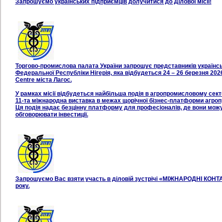
Запрошуємо українських підприємців долучитися до Ділової місії!
Торгово-промислова палата України запрошує представників українсько
Федеральної Республіки Нігерія, яка відбудеться 24 – 26 березня 20
Centre міста Лагос.
У рамках місії відбудеться найбільша подія в агропромисловому сек
11-та міжнародна виставка в межах щорічної бізнес-платформи агро
Ця подія надає безцінну платформу для професіоналів, де вони мож
обговорювати інвестиції.
Запрошуємо Вас взяти участь в діловій зустрічі «МІЖНАРОДНІ КОНТА
року.