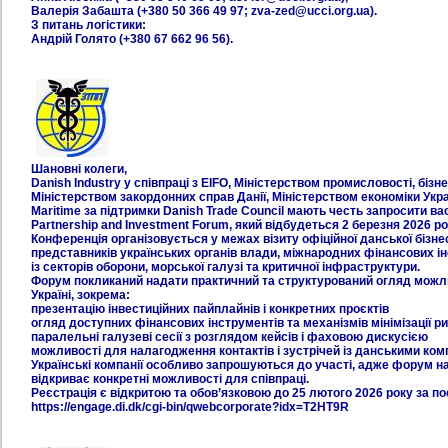
Валерія Забашта (+380 50 366 49 97; zva-zed@ucci.org.ua).
З питань логістики:
Андрій Голято (+380 67 662 96 56).
Шановні колеги,
Danish Industry у співпраці з EIFO, Міністерством промисловості, бізн
Міністерством закордонних справ Данії, Міністерством економіки Украї
Maritime за підтримки Danish Trade Council мають честь запросити ва
Partnership and Investment Forum, який відбудеться 2 березня 2026 року
Конференція організовується у межах візиту офіційної данської бізнес
представників українських органів влади, міжнародних фінансових і
із секторів оборони, морської галузі та критичної інфраструктури.
Форум покликаний надати практичний та структурований огляд можлив
Україні, зокрема:
презентацію інвестиційних пайплайнів і конкретних проєктів
огляд доступних фінансових інструментів та механізмів мінімізації ри
паралельні галузеві сесії з розглядом кейсів і фаховою дискусією
можливості для налагодження контактів і зустрічей із данськими ком
Українські компанії особливо запрошуються до участі, адже форум н
відкриває конкретні можливості для співпраці.
Реєстрація є відкритою та обов’язковою до 25 лютого 2026 року за п
https://engage.di.dk/cgi-bin/qwebcorporate?idx=T2HT9R