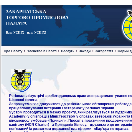
ЗАКАРПАТСЬКА
ТОРГОВО-ПРОМИСЛОВА
ПАЛАТА
Ваш УСПІХ - наш УСПІХ!
•
•
•
•
•
Про Палату
Членство в Палаті
Послуги
Заходи
Закарпаття
Форми д
Регіональні зустрічі з роботодавцями: практики працевлаштування в
Шановні колеги,
Запрошуємо вас долучитися до регіонального обговорення роботода
працевлаштування ветеранів і ветеранок у регіонах України.
Зустріч проводиться в межах проєкту, який реалізується за підтримк
Academy) у співпраці з Міністерством у справах ветеранів України т
військовослужбовців «Принцип». Проєкт є практичним продовженням п
капіталу (HCR Charter) та Принципів бізнесу, дружнього до ветеранів
пов’язаний із розвитком державної платформи «Кар’єра ветерана».