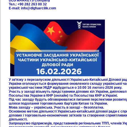
DLG MARKETS Company
Тел.: +90 282 263 00 32
E-mail: info@dlgfuarcilik.com
У зв’язку з перезапуском діяльності Українсько-Китайської Ділової р
України оголошується формування оновленого складу української ча
української частини УКДР відбудеться о 10:00 16 лютого 2026 року.
Участь у заході візьмуть представники ділових кіл України, дипломат
Посольства України в КНР (онлайн) та Посольства КНР в Україні.
Під час заходу будуть обговорюватися питання перспективи розвитку д
шляхи подолання торговельних бар'єрів Китаю та України.
Мова заходу – українська. Участь в заході – безоплатна.
Основною метою діяльності Українсько-китайської ділової ради є спр
ділових і торговельно-економічних зв’язків та створення сприятливих
діяльності.
Запрошуємо підприємців, представників регіональних ТПП, членів Укр