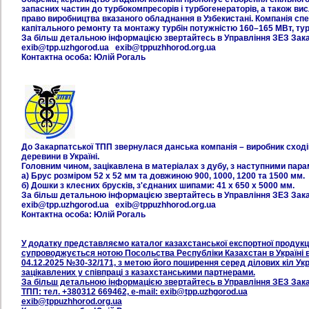
запасних частин до турбокомпресорів і турбогенераторів, а також ви
право виробництва вказаного обладнання в Узбекистані. Компанія спец
капітального ремонту та монтажу турбін потужністю 160–165 МВт, тур
За більш детальною інформацією звертайтесь в Управління ЗЕЗ Закар
exib@tpp.uzhgorod.ua exib@tppuzhhorod.org.ua
Контактна особа: Юлій Рогаль
До Закарпатської ТПП звернулася данська компанія – виробник сході
деревини в Україні.
Головним чином, зацікавлена в матеріалах з дубу, з наступними пар
а) Брус розміром 52 x 52 мм та довжиною 900, 1000, 1200 та 1500 мм.
б) Дошки з клеєних брусків, з'єднаних шипами: 41 x 650 x 5000 мм.
За більш детальною інформацією звертайтесь в Управління ЗЕЗ Закар
exib@tpp.uzhgorod.ua exib@tppuzhhorod.org.ua
Контактна особа: Юлій Рогаль
У додатку представляємо каталог казахстанської експортної продукці
супроводжується нотою Посольства Республіки Казахстан в Україні в
04.12.2025 №30-32/171, з метою його поширення серед ділових кіл Укр
зацікавлених у співпраці з казахстанськими партнерами.
За більш детальною інформацією звертайтесь в Управління ЗЕЗ Зака
ТПП: тел. +380312 669462, e-mail: exib@tpp.uzhgorod.ua
exib@tppuzhhorod.org.ua