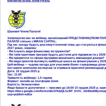
Контактна особа: Юлій Рогаль
Шановні Члени Палати!
Запрошуємо вас на вебінар, організований ПРЕДСТАВНИЦТВОМ П
ПАЛАТИ спільно з MIRAN CAPITAL.
Під час заходу будуть розглянуті ключові теми, що стосуються фіна
2027 роках, зокрема:
- Які існують види фінансових інструментів?
- Які типи грантових програм будуть доступні для підприємств у 2026
- Які пріоритети та сфери підтримки визначають міжнародні донори?
- Які види проєктів матимуть найбільші шанси на фінансування у 2026
Цей вебінар — чудова нагода для учасників бізнес-середовища дізнат
поставити запитання експертам та отримати практичні рекомендації д
Дата: 16 грудня 2025 р.
Час: 11:00
Тривалість вебінару: 1,5 години
Формат: онлайн на платформі Zoom
Вартість: безкоштовно
Якщо бажаєте долучитися — просимо до 18:00 15 грудня 2025 р. зар
https://docs.google.com/forms/d/e/1FAIpQLScBP_6rtVc_nlABbo6Mysh
usp=publish-editor