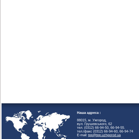
Наша адреса :
88015, м. Ужгород,
вул. Грушевського, 62
тел. (0312) 66-94-50, 66-94-55.
тел./факс (0312) 66-94-60, 66-94-74
E-mail:
tpp@tpp.uzhgorod.ua