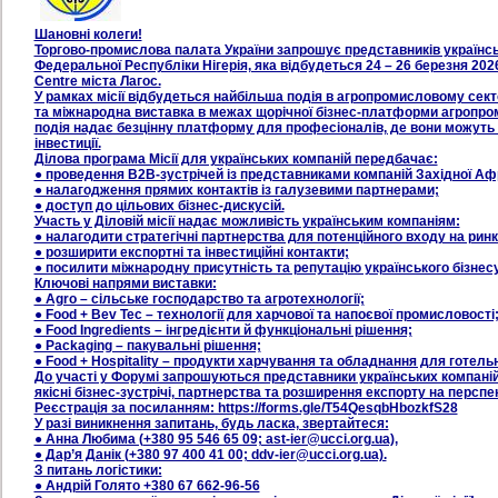
Шановні колеги!
Торгово-промислова палата України запрошує представників українсько
Федеральної Республіки Нігерія, яка відбудеться 24 – 26 березня 20
Centre міста Лагос.
У рамках місії відбудеться найбільша подія в агропромисловому сек
та міжнародна виставка в межах щорічної бізнес-платформи агропро
подія надає безцінну платформу для професіоналів, де вони можуть
інвестиції.
Ділова програма Місії для українських компаній передбачає:
● проведення B2B-зустрічей із представниками компаній Західної Аф
● налагодження прямих контактів із галузевими партнерами;
● доступ до цільових бізнес-дискусій.
Участь у Діловій місії надає можливість українським компаніям:
● налагодити стратегічні партнерства для потенційного входу на ринк
● розширити експортні та інвестиційні контакти;
● посилити міжнародну присутність та репутацію українського бізнесу
Ключові напрями виставки:
● Agro – сільське господарство та агротехнології;
● Food + Bev Tec – технології для харчової та напоєвої промисловості
● Food Ingredients – інгредієнти й функціональні рішення;
● Packaging – пакувальні рішення;
● Food + Hospitality – продукти харчування та обладнання для готель
До участі у Форумі запрошуються представники українських компаній 
якісні бізнес-зустрічі, партнерства та розширення експорту на перспе
Реєстрація за посиланням: https://forms.gle/T54QesqbHbozkfS28
У разі виникнення запитань, будь ласка, звертайтеся:
● Анна Любима (+380 95 546 65 09; ast-ier@ucci.org.ua),
● Дар’я Данік (+380 97 400 41 00; ddv-ier@ucci.org.ua).
З питань логістики:
● Андрій Голято +380 67 662-96-56