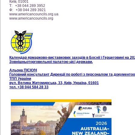
Київ, 01001
Т: +38 044 289 3952
Ф: +38 044 289 3921
www.americancouncils.org.ua
www.americancouncils.org
Календар ярмарково-виставкових заходів в Боснії і Герцеговині на 202
Зовнішньоторговельної палатою цієї держави.
Альона ПІСКУН
Головний консультант Дирекції по роботі з персоналом та документоо
ТПП України
вул. Велика Житомирська, 33, Київ, Україна, 01601
тел. +38 044 584 28 33