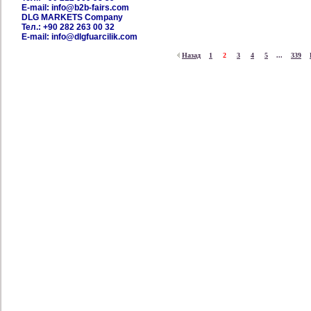
E-mail: info@b2b-fairs.com
DLG MARKETS Company
Тел.: +90 282 263 00 32
E-mail: info@dlgfuarcilik.com
Назад
1
2
3
4
5
...
339