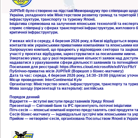
JUPITeR було створено на підставі Меморандуму про співпрацю щодо
України, укладеного між Міністерством розвитку громад та територій У
інфраструктури, транспорту та туризму Японії.
Ініціатива спрямована на залучення японських технологій та експерт
сприяє співпраці у сферах транспортної інфраструктури, житлового б
критичної інфраструктури.
У межах місії в середу, 4 березня 2026 року, в Києві відбудеться во
контактів між українськими приватними компаніями та японськими ко
Запрошуємо компанії, що працюють у відповідних секторах та зацікав
участі у проєктах відбудови, зареєструватися за посиланням нижче.
Звертаємо увагу, що у разі перевищення кількості заявок над доступн
надаватися з урахуванням сфери діяльності заявників та потенційної 
Посилання для реєстрації: https://forms.cloud.microsoft/e/xdVVzcF9zY
Публічно-приватна місія JUPITeR (Воркшоп з бізнес-матчингу)
Дата та час: середа, 4 березня 2026 року, 14:30–19:00 (підлягає уточ
Місце проведення: InterContinental Kyiv
Організатор: Міністерство землі, інфраструктури, транспорту та туриз
Мова заходу (презентації та матеріали): англійська
Порядок денний
Відкриття — вступні виступи представників Уряду Японії
Презентації — Світовий банк та IFC презентують поточні ініціативи
Пітч-сесія — японські компанії коротко представлять свої продукти т
Сесія бізнес-матчингу — індивідуальні зустрічі між японськими та у
Прийом — нетворкінг-сесія, організована Посольством Японії в Україн