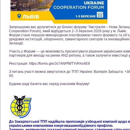
Запрошуємо вас долучитися до Бізнес-форуму “Австралія – Нова Зеланді
Cooperation Forum), який відбудеться 2–3 березня 2026 року у м. Львів.
Форум стане першою міжнародною платформою такого формату та об’єдна
урядових інституцій, оборонного, гуманітарного секторів та інноваційних 
Зеландії.
Участь у Форумі — це можливість презентувати рішення українських ком
партнерів для виходу на ринки ANZ-регіону, а також залучити інвестиції у
Реєстрація: https://forms.gle/Js7ANPfWTYvR4s4E9
З питань участі можна звертатися до ТПП України: Валерія Забашта: +380
00.
Будемо раді бачити вас серед учасників Форуму!
До Закарпатської ТПП надійшла пропозиція узбецької компанії щодо в
українськими компаніями енергомашинобудівного профілю.
Зокрема, керівництво згаданої компанії пропонує створення спільног