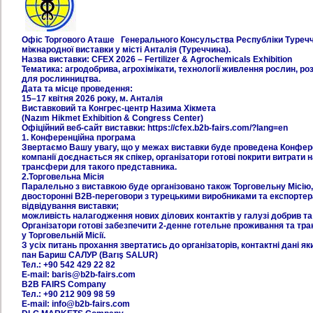
Офіс Торгового Аташе Генерального Консульства Республіки Туречч
міжнародної виставки у місті Анталія (Туреччина).
Назва виставки: CFEX 2026 – Fertilizer & Agrochemicals Exhibition
Тематика: агродобрива, агрохімікати, технології живлення рослин, роз
для рослинництва.
Дата та місце проведення:
15–17 квітня 2026 року, м. Анталія
Виставковий та Конгрес-центр Назима Хікмета
(Nazım Hikmet Exhibition & Congress Center)
Офіційний веб-сайт виставки: https://cfex.b2b-fairs.com/?lang=en
1. Конференційна програма
Звертаємо Вашу увагу, що у межах виставки буде проведена Конферен
компанії доєднається як спікер, організатори готові покрити витрати 
трансфери для такого представника.
2.Торговельна Місія
Паралельно з виставкою буде організовано також Торговельну Місію
двосторонні B2B-переговори з турецькими виробниками та експортер
відвідування виставки;
можливість налагодження нових ділових контактів у галузі добрив та 
Організатори готові забезпечити 2-денне готельне проживання та тра
у Торговельній Місії.
З усіх питань прохання звертатись до організаторів, контактні дані я
пан Бариш САЛУР (Barış SALUR)
Тел.: +90 542 429 22 82
E-mail: baris@b2b-fairs.com
B2B FAIRS Company
Тел.: +90 212 909 98 59
E-mail: info@b2b-fairs.com