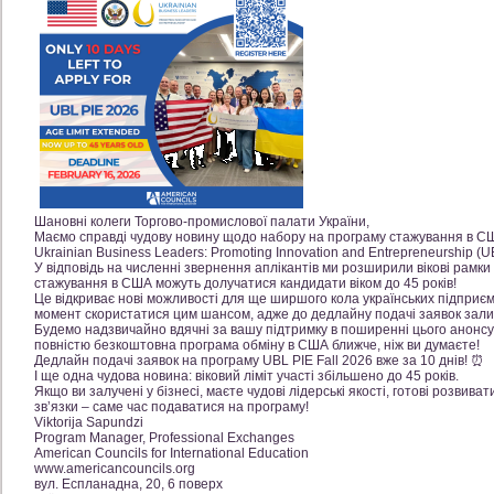
Шановні колеги Торгово-промислової палати України,
Маємо справді чудову новину щодо набору на програму стажування в СШ
Ukrainian Business Leaders: Promoting Innovation and Entrepreneurship (UB
У відповідь на численні звернення аплікантів ми розширили вікові рамки
стажування в США можуть долучатися кандидати віком до 45 років!
Це відкриває нові можливості для ще ширшого кола українських підприємц
момент скористатися цим шансом, адже до дедлайну подачі заявок залиш
Будемо надзвичайно вдячні за вашу підтримку в поширенні цього анонсу 
повністю безкоштовна програма обміну в США ближче, ніж ви думаєте!
Дедлайн подачі заявок на програму UBL PIE Fall 2026 вже за 10 днів! ⏰
І ще одна чудова новина: віковий ліміт участі збільшено до 45 років.
Якщо ви залучені у бізнесі, маєте чудові лідерські якості, готові розвив
звʼязки – саме час подаватися на програму!
Viktorija Sapundzi
Program Manager, Professional Exchanges
American Councils for International Education
www.americancouncils.org
вул. Еспланадна, 20, 6 поверх