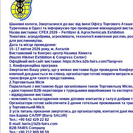
Шановні колеги, Звертаємося до вас від імені Офісу Торгового Ата
Туреччина в Одесі та інформуємо про проведення міжнародної виставк
Назва виставки: CFEX 2026 – Fertilizer & Agrochemicals Exhibition
Тематика: агродобрива, агрохімікати, технології живлення рослин, роз
для рослинництва.
Дата та місце проведення:
15–17 квітня 2026 року, м. Анталія
Виставковий та Конгрес-центр Назима Хікмета
(Nazım Hikmet Exhibition & Congress Center)
Офіційний веб-сайт виставки: https://cfex.b2b-fairs.com/?lang=en
1. Конференційна програма
Звертаємо Вашу увагу, що у межах виставки буде проведена Конферен
компанії доєднається як спікер, організатори готові покрити витрати 
трансфери для такого представника.
2.Торговельна Місія
Паралельно з виставкою буде організовано також Торговельну Місію
• двосторонні B2B-переговори з турецькими виробниками та експорт
• відвідування виставки;
• можливість налагодження нових ділових контактів у галузі добрив та
Організатори готові забезпечити 2-денне готельне проживання та тра
у Торговельній Місії.
З усіх питань прохання звертатись до організаторів, контактні дані я
пан Бариш САЛУР (Barış SALUR)
Тел.: +90 542 429 22 82
E-mail: baris@b2b-fairs.com
B2B FAIRS Company
Тел.: +90 212 909 98 59