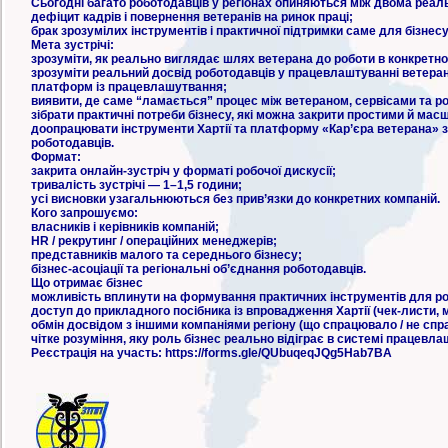
Сьогодні багато роботодавців у регіонах опиняються між двома реал
дефіцит кадрів і повернення ветеранів на ринок праці;
брак зрозумілих інструментів і практичної підтримки саме для бізнес
Мета зустрічі:
зрозуміти, як реально виглядає шлях ветерана до роботи в конкретном
зрозуміти реальний досвід роботодавців у працевлаштуванні ветеран
платформ із працевлашутвання;
виявити, де саме “ламається” процес між ветераном, сервісами та р
зібрати практичні потреби бізнесу, які можна закрити простими й ма
доопрацювати інструменти Хартії та платформу «Кар’єра ветерана» 
роботодавців.
Формат:
закрита онлайн-зустріч у форматі робочої дискусії;
тривалість зустрічі — 1–1,5 години;
усі висновки узагальнюються без прив’язки до конкретних компаній.
Кого запрошуємо:
власників і керівників компаній;
HR / рекрутинг / операційних менеджерів;
представників малого та середнього бізнесу;
бізнес-асоціації та регіональні об’єднання роботодавців.
Що отримає бізнес
можливість вплинути на формування практичних інструментів для ро
доступ до прикладного посібника із впровадження Хартії (чек-листи,
обмін досвідом з іншими компаніями регіону (що спрацювало / не спр
чітке розуміння, яку роль бізнес реально відіграє в системі працевла
Реєстрація на участь: https://forms.gle/QUbuqeqJQg5Hab7BA