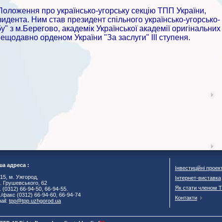
ложення про українсько-угорську секцію ТПП України,
езидента. Ним став президент спільного українсько-угорсько-
у" з м.Берегово, академік Української академії оригінальних
ещодавно орденом України "За заслуги" ІІІ ступеня.
а адреса :
Інвестиційні проек
15, м. Ужгород,
Інтернет-виставка
. Грушевського, 62
Як стати членом 
. (0312) 66-94-50, 66-94-55.
./факс (0312) 66-94-60, 66-94-74
Контакти
ail:
tpp@tpp.uzhgorod.ua