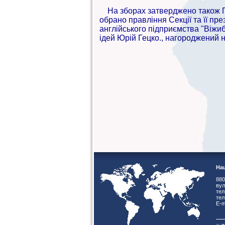
На зборах затверджено також По
обрано правління Секції та її пр
англійського підприємства "Віжиб
ідей Юрій Гецко., нагороджений н
Наш
880
вул
тел
тел
E-m