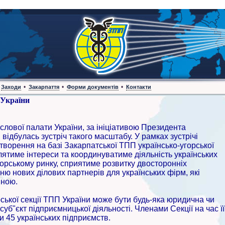
•
•
•
Заходи
Закарпаття
Форми документів
Контакти
 України
слової палати України, за ініціативою Президента
відбулась зустріч такого масштабу. У рамках зустрічі
 створення на базі Закарпатської ТПП українсько-угорської
лятиме інтереси та координуватиме діяльність українських
угорському ринку, сприятиме розвитку двосторонніх
ю нових ділових партнерів для українських фірм, які
иною.
ської секції ТПП України може бути будь-яка юридична чи
уб"єкт підприємницької діяльності. Членами Секції на час її
 45 українських підприємств.