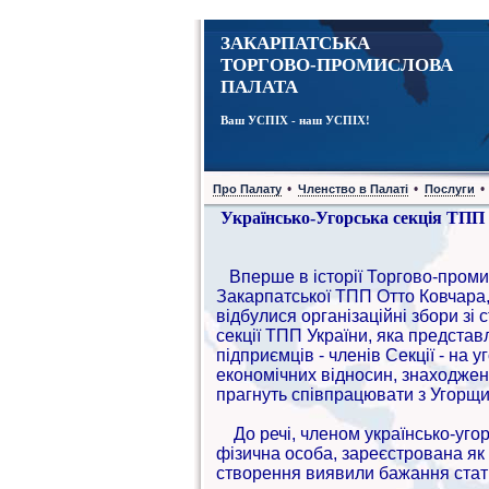
ЗАКАРПАТСЬКА
ТОРГОВО-ПРОМИСЛОВА
ПАЛАТА
Ваш УСПІХ - наш УСПІХ!
•
•
•
Про Палату
Членство в Палаті
Послуги
Українсько-Угорська секція ТПП
Вперше в історії Торгово-проми
Закарпатської ТПП Отто Ковчара, 
відбулися організаційні збори зі
секції ТПП України, яка представ
підприємців - членів Секції - на 
економічних відносин, знаходженн
прагнуть співпрацювати з Угорщ
До речі, членом українсько-угор
фізична особа, зареєстрована як с
створення виявили бажання стати