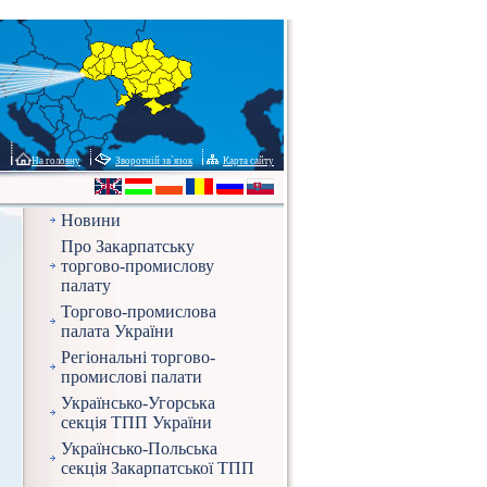
На головну
Зворотній зв`язок
Карта сайту
Новини
Про Закарпатську
торгово-промислову
палату
Торгово-промислова
палата України
Регіональні торгово-
промислові палати
Українсько-Угорська
секція ТПП України
Українсько-Польська
секція Закарпатської ТПП