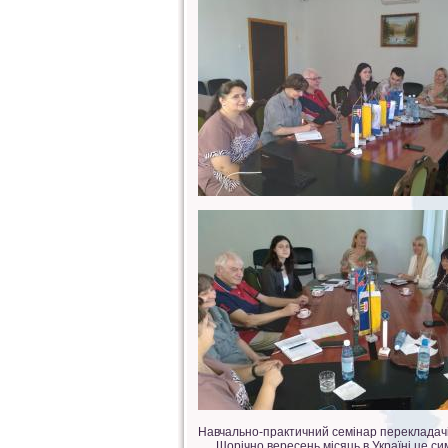
Навчально-практичний семінар перекладачів 
Щорічно вересень місяць в Україні це симв