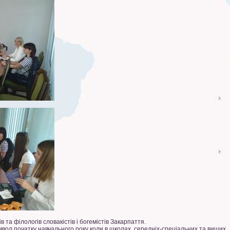
та філологів словакістів і богемістів Закарпаття.
ол початку навчального року коли в школах, середніх-спеціальних та вищих