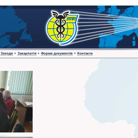
•
•
•
Заходи
Закарпаття
Форми документів
Контакти