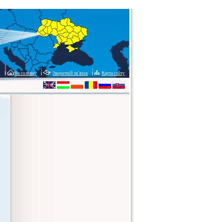
На головну
Зворотній зв`язок
Карта сайту