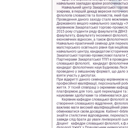
навчальних закладах країни розпочинаєтьс
Навчальний центр Закарпатської торгово-п
зокрема, в першій декаді вересня поточног
філологів словакістів та богемістів, який 
Проведення даного заходу стало можливим 
Державного вищого навчального закладу «
керівником Закарпатської торгово-промислов
2015 року студенти ряду факультетів ДВНЗ
факультету, факультету іноземної філології
економічних відносин, а також філологічног
Навчально-практичний семінар для переклад
магістерського освітнього рівня був ініційо
навчального центру, кандидатом історичних
Закапатської торгово-промислової палати 
Партнерами Закарпатської ТПП в проведен
словацької філології, кандидат філологічн
кандидат філологічних наук Буднікова Лес
проведено у змішаному форматі, що дало з
взяти участь у диспутах.
При відкритті даного семінару керівником 
професійної кваліфікації, персональній ро
життя. У тісній співпраці з окремими кафе
платформою для того, щоб перекладачі та з
науковими здобутками та обмінюватися досв
Керівник кафедри словацької філології зве
створення словацького відділення, філолог
важливо мати високий кваліфікаційний рів
обмінюватися своїм досвідом. Кабінет-бібл
знайти стилістичні відповідники, переклас
завжди слід брати до уваги лінгвореалії сьо
Доцент кафедри словацької філології, к.ф.
філології УжНУ з Пряшівським університето