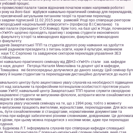
я учбовий процес.
ромислової палати також відзначив початком нових напрямків роботи і
о року на його базі відбувся навчально-практичний семінар для перекладачів,
був присвячений актуальним питанням теорії та практики перекладу.
завдяки підписаній 11.02.2015 року рамковій Угоді про співпрацю ректором
Ужгородський національний університет» (професор В.І.Смоланка) та
ої палати (президент О.О.Ковчар). Крім того, на базі цієї ж Угоди, починаючи 
 «УжНУ» щорічно проходять практику і зокрема студенти економічного
, факультету історії та міжнародних відносин, факультету міжнародних
о факультету.
ачів Закарпатської ТПП та студентів другого року навчання на здобуття
ваний радником президента з питань освіти, науки й культури, керівником
 наук Т.С.Сергієнко та завідуючою сектором перекладів управління ЗЕЗ
О.І.Мокрянин.
ні навчально-практичного семінару від ДВНЗ «УжНУ» стали зав. кафедри
их наук, доцент Петріца Наталія Миколаївна та доцент цієї ж кафедри,
я Томашівна які безпосередньо долучилися до даного заходу. Цей семінар бул
могу й іншим студентам та перекладачам дистанційно долучитися до нього й
навчального центру було акцентовано увагу слухачів на необхідності підвищен
боті над загальним та професійним потенціалом особистості протягом усього
драми УжНУ, навчальний центр Закарпатської ТПП прагне служити своєрідною
ацікавлені студенти чи випускники-філологи, аспіранти могли ознайомитися 
ідом зі своїми колегами.
рнула увагу учасників семінару на те, що з 1994 року, тобто з моменту
и-випускники працюють вчителями, журналістами, перекладачами. Для всіх ни
ень, бути ознайомленими зі стандартами, нормативними документами та
іотека при кафедрі забезпечені різними словниками, довідниками. Це допомаг
ти ідіоми, при цьому можна порадитися з носіями мови, адже при перекладах
годення.
н. Буднікова Л.Т. інформувала слухачів про співпрацю кафедри словацької
м. Вона презентувала Словацько-український словник ойконімів, який став