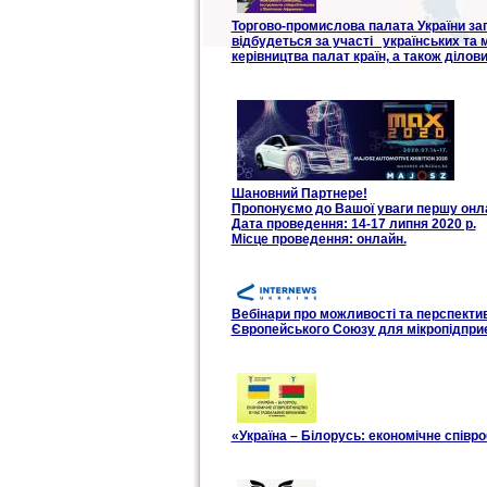
Торгово-промислова палата України за
відбудеться за участі українських та
керівництва палат країн, а також ділови
Шановний Партнере!
Пропонуємо до Вашої уваги першу онлай
Дата проведення: 14-17 липня 2020 р.
Місце проведення: онлайн.
Вебінари про можливості та перспектив
Європейського Союзу для мікропідпри
«Україна – Білорусь: економічне співр