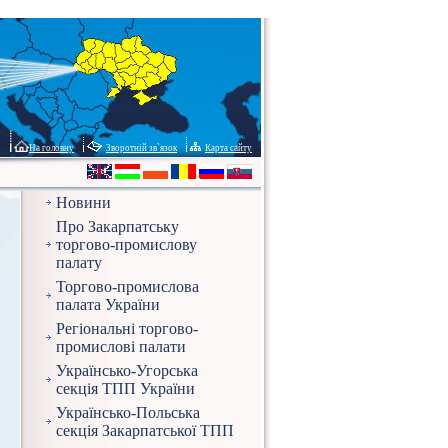
На головну
Зворотній зв`язок
Карта сайту
Новини
Про Закарпатську
торгово-промислову
палату
Торгово-промислова
палата України
Регіональні торгово-
промислові палати
Українсько-Угорська
секція ТПП України
Українсько-Польська
секція Закарпатської ТПП