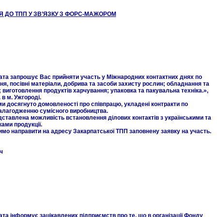
Я ДО ТПП У ЗВ’ЯЗКУ З ФОРС-МАЖОРОМ
та запрошує Вас прийняти участь у Міжнародних контактних днях по
ня, посівні матеріали, добрива та засоби захисту рослин; обладнання та
; виготовлення продуктів харчування; упаковка та пакувальна техніка.»,
в м. Ужгороді.
 досягнуто домовленості про співпрацю, укладені контракти по
 налагодженню сумісного виробництва.
тавлена можливість встановлення ділових контактів з українськими та
ами продукції.
симо направити на адресу Закарпатської ТПП заповнену заявку на участь.
ч
а інформує зацікавлених підприємств про те, що в організації Фонду