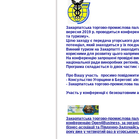
Закарпатська торгово-промислова палат
вересня 2019 р. проводиться конферен
та туризму».
Цілю заходу є передача угорського дос
потенціал, який знаходиться у їх поєдн
Винний туризм на Закарпатті знаходить
корисними для розвитку цього напрямк
На конференцію запрошені провідні ви
національної ради виноробних регіонів,
Програма складається із двох частин: к
Про Вашу участь просимо повідомити 
- Консульство Угорщини в Берегові: al
- Закарпатська торгово-промислова пал
Участь у конференції є безкоштовним а
Закарпатська торгово-промислова палат
конференцію Open4Business, за органі
бізнес-асоціації та Південно-Задунайс
року вже у четвертий раз в угорському 