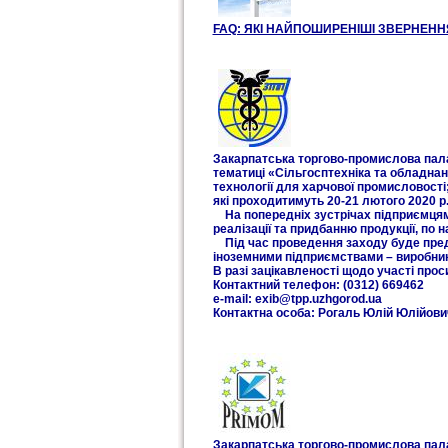
FAQ: ЯКІ НАЙПОШИРЕНІШІ ЗВЕРНЕНН
Закарпатська торгово-промислова пала
тематиці «Сільгосптехніка та обладнан
технології для харчової промисловості
які проходитимуть 20-21 лютого 2020 р. 
На попередніх зустрічах підприємцями
реалізації та придбанню продукції, по
Під час проведення заходу буде предс
іноземними підприємствами – виробник
В разі зацікавленості щодо участі про
Контактний телефон: (0312) 669462
e-mail: exib@tpp.uzhgorod.ua
Контактна особа: Рогаль Юлій Юлійови
Закарпатська торгово-промислова палат