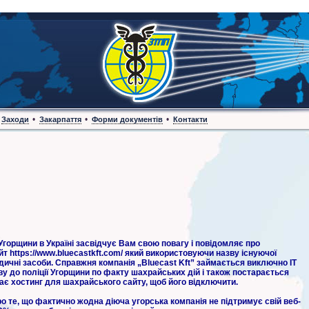
•
•
•
Заходи
Закарпаття
Форми документів
Контакти
Угорщини в Україні засвідчує Вам свою повагу і повідомляє про
https://www.bluecastkft.com/ який використовуючи назву існуючої
едичні засоби. Справжня компанія „Bluecast Kft” займається виключно IT
у до поліції Угорщини по факту шахрайських дій і також постарається
ає хостинг для шахрайського сайту, щоб його відключити.
 те, що фактично жодна діюча угорська компанія не підтримує свій веб-