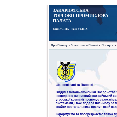
ЗАКАРПАТСЬКА
ТОРГОВО-ПРОМИСЛОВА
ПАЛАТА
Ваш УСПІХ - наш УСПІХ!
•
•
•
Про Палату
Членство в Палаті
Послуги
Шановні пані та Панове!
Відділ з питань економіки Посольства 
нещодавно виявлений шахрайський сайт 
угорської компанії пропонує захисні м
системами, і вже подала письмову заяв
знайти постачальника послуг, який над
Інформуємо та попереджаємо також про