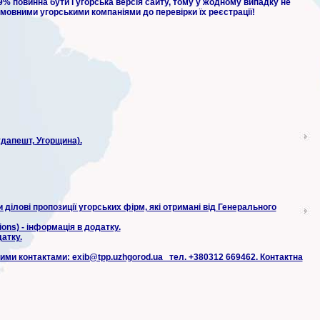
% повинна бути і угорська версія сайту, тому у жодному випадку не
мовними угорськими компаніями до перевірки їх реєстрації!
дапешт, Угорщина).
ділові пропозиції угорських фірм, які отримані від Генерального
ons) - інформація в додатку.
датку.
ими контактами: exib@tpp.uzhgorod.ua тел. +380312 669462. Контактна