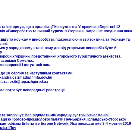
а інформує, що в організації Консульства Угорщини в Берегові 12
ція «Виноробство та винний туризм в Угорщині: виграшне поєднання вина
віду та ноу-хау у виноробстві, підкреслюючи зв’язок вина та туризму та
анні.
ся у зародковому стані, тому досвід угорських виноробів були б
у.
нороби Угорщини, представники Угорського туристичного агентства,
 асоціації Сомельє.
онференції і дегустації вин.
до 18 серпня за наступними контактами:
exandra.csizmadia@mfa.gov.hu
ата: exib@tpp.uzhgorod.ua
ле потребує попередньої реєстрації.
а запрошує Вас відвідати міжнародну зустріч бізнесменів і
зацією Торгово-промислової палати Печ-Бараня, Ірландсько-Угорської
ьким офісом Enterprise Europe Network. Яка проходитиме 3-4 жовтня 2019
місті Печ