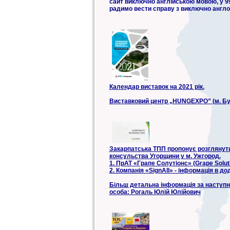
сайт виключно англійською мовою, у 99
радимо вести справу з виключно англо
Календар виставок на 2021 рік.
Виставковий центр „HUNGEXPO” (м. Бу
Закарпатська ТПП пропонує розглянути 
консульства Угорщини у м. Ужгород.
1. ПрАТ «Грапе Солутіонс» (Grape Soluti
2. Компанія «SignAll» - інформація в до
Більш детальна інформація за наступн
особа: Рогаль Юлій Юлійович