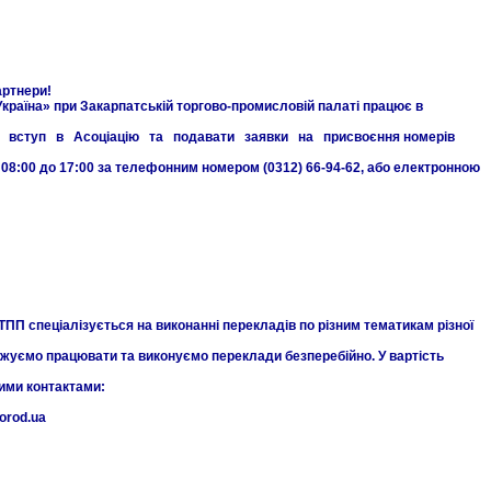
ртнери!
аїна» при Закарпатській торгово-промисловій палаті працює в
ступ в Асоціацію та подавати заявки на присвоєння номерів
08:00 до 17:00 за телефонним номером (0312) 66-94-62, або електронною
спеціалізується на виконанні перекладів по різним тематикам різної
о працювати та виконуємо переклади безперебійно. У вартість
и контактами:
gorod.ua