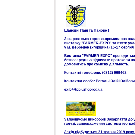
Шановні Пані та Панове !
Закарпатська торгово-промислова пала
виставку "FARMER-EXPO" та взяти участ
у м. Дебрецен (Угорщина) 15-17 серпня 
Виставка "FARMER-EXPO" проводиться щ
безпосередньо підписати протоколи нам
домовитись про сумісну діяльність.
Контактні телефони: (0312) 669462
Контактна особа: Рогаль Юлій Юлійови
exib@tpp.uzhgorod.ua
Запрошуємо виноробів Закарпаття до уч
галузі, запровадження системи географ
Захід відбудеться 21 травня 2019 року 