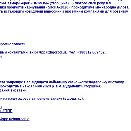
лч-Сатмар-Берег «ПРІМОМ» (Угорщина) 05 лютого 2020 року в м.
авки продуктів харчування «SIRHA-2020» проходитиме міжнародна ділова
ть встановити нові ділові відносини з іноземним компаніями для розвитку
промисловості.
ими контактами: exib@tpp.uzhgorod.ua тел. +380312 669462.
ч
та запрошує Вас відвідати найбільшу сільськогосподарську виставку
оходитиме 21-23 січня 2020 р. в м. Будапешті (Угорщина).
дання виставки.
ти на нашу адресу заповнену заявку (в додатку).
ч
кої ТПП
b@tpp.uzhgorod.ua