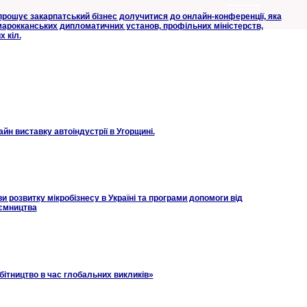
прошує закарпатський бізнес долучитися до онлайн-конференції, яка
 марокканських дипломатичних установ, профільних міністерств,
х кіл.
н виставку автоіндустрії в Угорщині.
и розвитку мікробізнесу в Україні та програми допомоги від
ємництва
обітництво в час глобальних викликів»