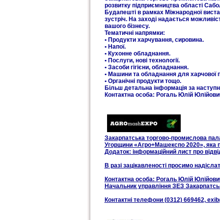
розвитку підприємництва області Сабо
Будапешті в рамках Міжнародної вист
зустріч. На заході надається можливіс
вашого бізнесу.
Тематичні напрямки:
• Продукти харчування, сировина.
• Напої.
• Кухонне обладнання.
• Послуги, нові технології.
• Засоби гігієни, обладнання.
• Машини та обладнання для харчової 
• Органічні продукти тощо.
Більш детальна інформація за наступн
Контактна особа: Рогаль Юлій Юлійови
Закарпатська торгово-промислова пала
Угорщини «Агро+Машекспо 2020», яка пр
Додаток: інформаційний лист про відві
В разі зацікавленості просимо надісла
Контактна особа: Рогаль Юлій Юлійови
Начальник управління ЗЕЗ Закарпатсь
Контактні телефони (0312) 669462, exi