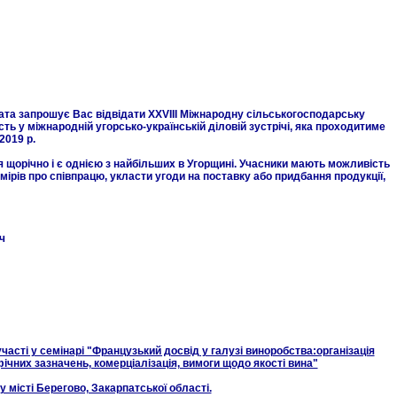
та запрошує Вас відвідати ХXVIIІ Міжнародну сільськогосподарську
ь у міжнародній угорсько-українській діловій зустрічі, яка проходитиме
2019 р.
орічно і є однією з найбільших в Угорщині. Учасники мають можливість
ірів про співпрацю, укласти угоди на поставку або придбання продукції,
ч
асті у семінарі "Французький досвід у галузі виноробства:організація
ічних зазначень, комерціалізація, вимоги щодо якості вина"
у місті Берегово, Закарпатської області.