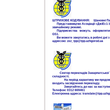
ШТРИХОВЕ КОДУВАННЯ: Шановні Па
Представництво Асоціації «ДжіЕс1-Укр
звичайному режимі.
Підприємства можуть оформляти в
GS1.
Ви можете звертатись в робочі дні з 
адресою: zez_tpp@tpp.uzhgorod.ua
Сектор перекладів Закарпатської ТПП 
складності.
На період карантину ми продовжуєм
входить засвідчення перекладу.
Звертайтесь до нас за наступним
Телефон: 0312 669461
Електронна адреса: translate@tpp.uzh