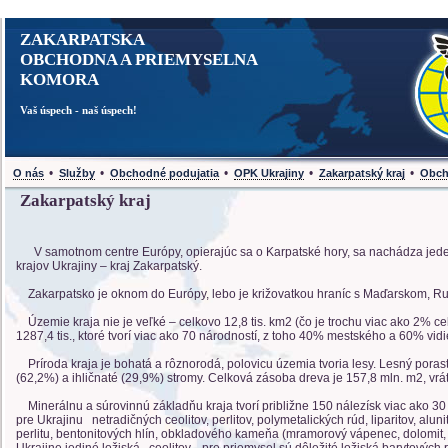
ZAKARPATSKA
OBCHODNA A PRIEMYSELNA
KOMORA
Vaš úspech - naš úspech!
•
•
•
•
•
O nás
Služby
Obchodné podujatia
OPK Ukrajiny
Zakarpatský kraj
Obch
Zakarpatský kraj
V samotnom centre Európy, opierajúc sa o Karpatské hory, sa nachádza jeden
krajov Ukrajiny – kraj Zakarpatský.
Zakarpatsko je oknom do Európy, lebo je križovatkou hraníc s Maďarskom, 
Územie kraja nie je veľké – celkovo 12,8 tis. km2 (čo je trochu viac ako 2% ce
1287,4 tis., ktoré tvorí viac ako 70 národností, z toho 40% mestského a 60% vid
Príroda kraja je bohatá a rôznorodá, polovicu územia tvoria lesy. Lesný porast k
(62,2%) a ihličnaté (29,9%) stromy. Celková zásoba dreva je 157,8 mln. m2, vr
Minerálnu a súrovinnú základňu kraja tvorí približne 150 nálezísk viac ako 30
pre Ukrajinu netradičných ceolitov, perlitov, polymetalických rúd, liparitov, alu
perlitu, bentonitových hlín, obkladového kameňa (mramorový vápenec, dolomit