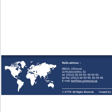
Naša adresa: :
88015, Užhorod,
ul.Hruševského, 62
tel. (0312) 66-94-50, 66-94-55.
tel./fax (0312) 66-94-99, 66-94-98.
E-mail:
tpp@tpp.uzhgorod.ua
© ZTTP. All Rights Reserved. Created by: