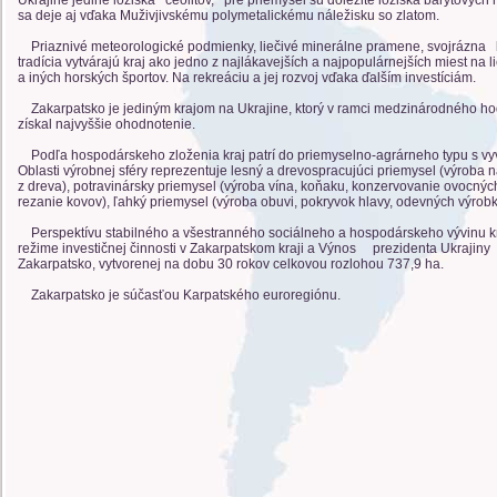
Ukrajine jediné ložiská ceolitov, pre priemysel sú dôležité ložiská barytovýc
sa deje aj vďaka Muživjivskému polymetalickému náležisku so zlatom.
Priaznivé meteorologické podmienky, liečivé minerálne pramene, svojrázna k
tradícia vytvárajú kraj ako jedno z najlákavejších a najpopulárnejších miest na
a iných horských športov. Na rekreáciu a jej rozvoj vďaka ďalším investíciám.
Zakarpatsko je jediným krajom na Ukrajine, ktorý v ramci medzinárodného ho
získal najvyššie ohodnotenie.
Podľa hospodárskeho zloženia kraj patrí do priemyselno-agrárneho typu s vy
Oblasti výrobnej sféry reprezentuje lesný a drevospracujúci priemysel (výroba
z dreva), potravinársky priemysel (výroba vína, koňaku, konzervovanie ovocných 
rezanie kovov), ľahký priemysel (výroba obuvi, pokryvok hlavy, odevných výrobk
Perspektívu stabilného a všestranného sociálneho a hospodárskeho vývinu k
režime investičnej činnosti v Zakarpatskom kraji a Výnos prezidenta Ukrajiny
Zakarpatsko, vytvorenej na dobu 30 rokov celkovou rozlohou 737,9 ha.
Zakarpatsko je súčasťou Karpatského euroregiónu.