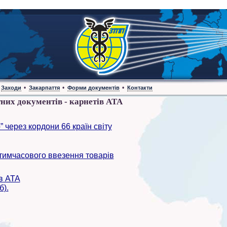
•
•
•
Заходи
Закарпаття
Форми документів
Контакти
их документів - карнетів АТА
” через кордони 66 країн світу
имчасового ввезення товарів
в ATA
б).