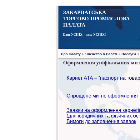
ЗАКАРПАТСЬКА
ТОРГОВО-ПРОМИСЛОВА
ПАЛАТА
Ваш УСПІХ - наш УСПІХ!
•
•
•
Про Палату
Членство в Палаті
Послуги
Оформлення уніфікованих митн
Карнет АТА – “паспорт на товар
Спрощене митне оформлення т
Заявки на оформлення карнеті
(для юридичних та фізичних осі
Вимоги до заповнення заявок