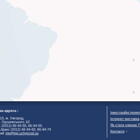
а адреса :
Інвестиційні проек
15, м. Ужгород,
Інтернет-виставка
. Грушевського, 62
Як стати членом 
. (0312) 66-94-50, 66-94-55.
./факс (0312) 66-94-60, 66-94-74
Контакти
ail:
tpp@tpp.uzhgorod.ua