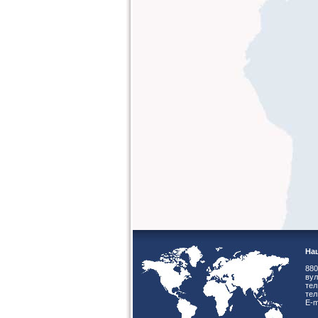
Наш
880
вул
тел
тел
E-m