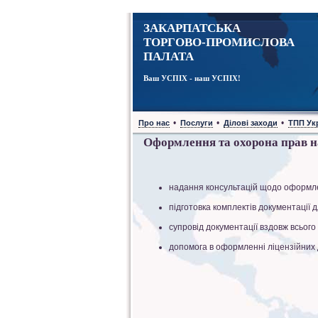
ЗАКАРПАТСЬКА
ТОРГОВО-ПРОМИСЛОВА
ПАЛАТА
Ваш УСПІХ - наш УСПІХ!
•
•
•
Про нас
Послуги
Ділові заходи
ТПП Ук
Оформлення та охорона прав н
надання консультацій щодо оформлен
підготовка комплектів документації 
супровід документації вздовж всьог
допомога в оформленні ліцензійних 