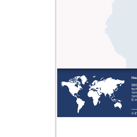
Наш
880
вул
тел
тел
E-m
© Z