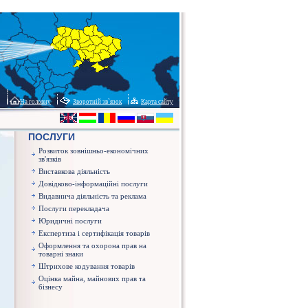
На головну
Зворотній зв`язок
Карта сайту
ПОСЛУГИ
Розвиток зовнішньо-економічних
зв'язків
Виставкова діяльність
Довідково-інформаційні послуги
Видавнича діяльність та реклама
Послуги перекладача
Юридичні послуги
Експертиза і сертифікація товарів
Оформлення та охорона прав на
товарні знаки
Штрихове кодування товарів
Оцінка майна, майнових прав та
бізнесу