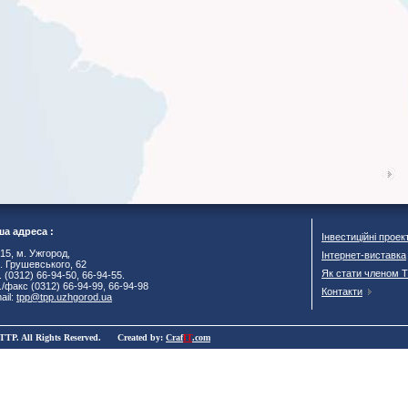
а адреса :
Інвестиційні проек
15, м. Ужгород,
Інтернет-виставка
. Грушевського, 62
Як стати членом 
. (0312) 66-94-50, 66-94-55.
./факс (0312) 66-94-99, 66-94-98
Контакти
ail:
tpp@tpp.uzhgorod.ua
TTP. All Rights Reserved. Created by:
Craf
IT
.com