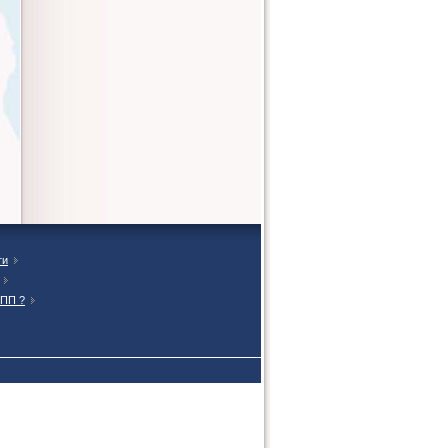
ти
ТПП ?