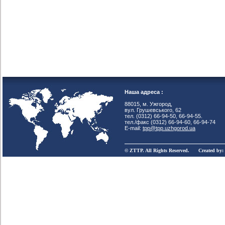
Наша адреса :
88015, м. Ужгород,
вул. Грушевського, 62
тел. (0312) 66-94-50, 66-94-55.
тел./факс (0312) 66-94-60, 66-94-74
E-mail:
tpp@tpp.uzhgorod.ua
© ZTTP. All Rights Reserved. Created by: