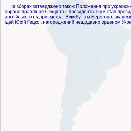
На зборах затверджено також Положення про українсько
обрано правління Секції та її президента. Ним став прези
англійського підприємства "Віжибу" з м.Берегово, академі
ідей Юрій Гецко., нагороджений нещодавно орденом Україн