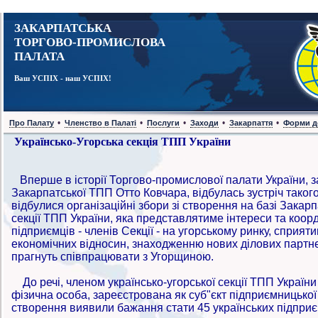
ЗАКАРПАТСЬКА
ТОРГОВО-ПРОМИСЛОВА
ПАЛАТА
Ваш УСПІХ - наш УСПІХ!
•
•
•
•
•
Про Палату
Членство в Палаті
Послуги
Заходи
Закарпаття
Форми д
Українсько-Угорська секція ТПП України
Вперше в історії Торгово-промислової палати України, 
Закарпатської ТПП Отто Ковчара, відбулась зустріч такого
відбулися організаційні збори зі створення на базі Закар
секції ТПП України, яка представлятиме інтереси та коор
підприємців - членів Секції - на угорському ринку, сприят
економічних відносин, знаходженню нових ділових партнер
прагнуть співпрацювати з Угорщиною.
До речі, членом українсько-угорської секції ТПП Україн
фізична особа, зареєстрована як суб"єкт підприємницької д
створення виявили бажання стати 45 українських підприє