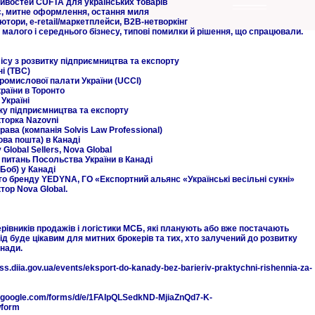
ивостей CUFTA для українських товарів
мс, митне оформлення, остання миля
ютори, e-retail/маркетплейси, В2В-нетворкінг
 малого і середнього бізнесу, типові помилки й рішення, що спрацювали.
ісу з розвитку підприємництва та експорту
і (TBC)
ромислової палати України (UCCI)
раїни в Торонто
Україні
ку підприємництва та експорту
торка Nazovni
рава (компанія Solvis Law Professional)
ова пошта) в Канаді
Global Sellers, Nova Global
 питань Посольства України в Канаді
Боб) у Канаді
о бренду YEDYNA, ГО «Експортний альянс «Українські весільні сукні»
тор Nova Global.
рівників продажів і логістики МСБ, які планують або вже постачають
хід буде цікавим для митних брокерів та тих, хто залучений до розвитку
нади.
s.diia.gov.ua/events/eksport-do-kanady-bez-barieriv-praktychni-rishennia-za-
s.google.com/forms/d/e/1FAIpQLSedkND-MjiaZnQd7-K-
wform