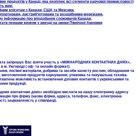
их продуктів у Канаді, яка охоплює всі сегменти харчової промисловості
ть вам:
йним клієнтам з Канади, США та Мексики.
імпортерами, дистриб’юторами та роздрібними мережами.
чну інформацію про вподобання споживачів Канади.
стати першим кроком у виході на ринки Північної Америки
лата запрошує Вас взяти участь у «МІЖНАРОДНИХ КОНТАКТНИХ ДНЯХ»,
в м. Ужгороді ( оф- та онлайн формат).
ня, посівні матеріали, добрива та засоби захисту рослин; обладнання та
; виготовлення продуктів харчування; упаковка та пакувальна техніка.
тавлена можливість встановлення ділових контактів з українськими та
ами продукції.
дних контактних днях» необхідно вислати на нашу електронну адресу
мацію про фірму (назва фірми, адреса, телефон, факс, електронна
ті, зацікавленість у співпраці).