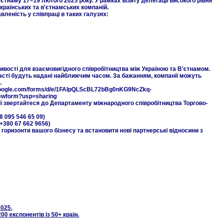
'єтнаму 17–19 лютого 2025 року. У рамках візиту делегації високого рівня
країнських та в'єтнамських компаній.
вленість у співпраці в таких галузях:
ості для взаємовигідного співробітництва між Україною та В'єтнамом.
асті будуть надані найближчим часом. За бажанням, компанії можуть
ж.
.google.com/forms/d/e/1FAIpQLScBL72bBg0nKG9NcZkq-
wform?usp=sharing
звертайтеся до Департаменту міжнародного співробітництва Торгово-
8 095 546 65 09)
 +380 67 662 9656)
оризонти вашого бізнесу та встановити нові партнерські відносини з
2025.
00 експонентів із 50+ країн.