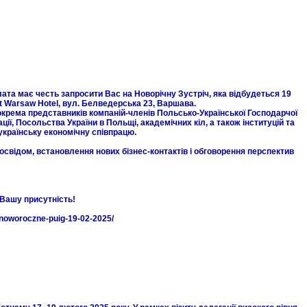
а має честь запросити Вас на Новорічну Зустріч, яка відбудеться 19
nt Warsaw Hotel, вул. Белведерська 23, Варшава.
окрема представників компаній-членів Польсько-Української Господарчої
ції, Посольства України в Польщі, академічних кіл, а також інституцій та
українську економічну співпрацю.
освідом, встановлення нових бізнес-контактів і обговорення перспектив
Вашу присутність!
e-noworoczne-puig-19-02-2025/