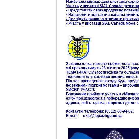
Найбільша міжнародна виставка харчов
Участь у виставці SIAL Canada дозволи
• Представити свою продукцію потенці
• Налагодити контакти з канадськими 
• Дослідити ринок та отримати практи
• Участь у виставці SIAL Canada може 
Закарпатська торгово-промислова па
які проходитимуть 28 лютого 2025 року 
ТЕМАТИКА: Сільгосптехніка та обладнан
технології для харчової промисловості
Під час проведення заходу буде предс
іноземними підприємствами – виробник
УМОВИ УЧАСТІ:
Бажаючим прийняти участь в «Міжнаро
exib@tpp.uzhgorod.ua попередню інфор
адреса, веб-сторінка, напрямок діяльнос
Контактні телефони: (0312) 66-94-62.
E-mail: exib@tpp.uzhgorod.ua