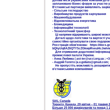
Ділова місія українських компаній до В
заплановано бізнес-форум за участю у
В'єтнамські партнери виявляють заціка
- Сільське господарство
- Виробництво продуктів харчування
- Машинобудування
- Відновлювальна енергетика
- Біомедицина
- Інформаційні технології
- Технологічний трансфер
Ці напрями відкривають широкі можлив
Деталі щодо логістики та вартості уч
самостійно організувати свою подоро
Реєстрація обов'язкова: https://docs
bQhyUq8AZ6QTYScZGkwpRveul4cJw/vie
Для отримання додаткової інформації 
промислової палати України.
- Анна Любима ( ast-ier@ucci.org.ua ; +3
- Андрій Голято (a.v.goliato@gmail.com;
Не пропустіть можливість розширити г
в'єтнамськими компаніями!
SIAL Canada
Торонто, Канада, 29 квітня – 01 травня 
Більше 25 000 відвідувачів та понад 1 2