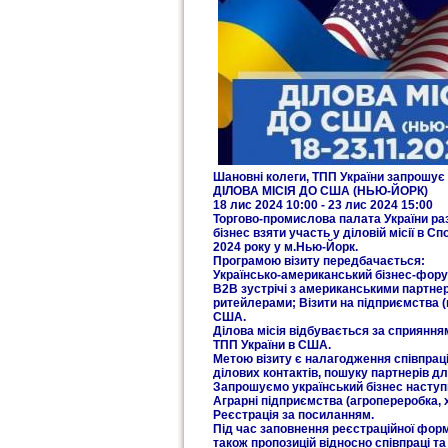
Шановні колеги, ТПП України запрошує
ДІЛОВА МІСІЯ ДО США (НЬЮ-ЙОРК)
18 лис 2024 10:00 - 23 лис 2024 15:00
Торгово-промислова палата України ра
бізнес взяти участь у діловій місії в 
2024 року у м.Нью-Йорк.
Програмою візиту передбачається:
Українсько-американський бізнес-фору
В2В зустрічі з американськими партнер
ритейлерами; Візити на підприємства (п
США.
Ділова місія відбувається за сприяння
ТПП України в США.
Метою візиту є налагодження співпраці
ділових контактів, пошуку партнерів дл
Запрошуємо український бізнес наступ
Аграрні підприємства (агропереробка, 
Реєстрація за посиланням.
Під час заповнення реєстраційної форм
також пропозицій відносно співпраці та