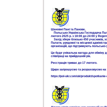
Шановні Пані та Панове,
Польсько-Українська Господарча Палат
лютого 2025 р. з 18:00 до 24:00 у Rege
Захід збере близько 450 учасників, з
Палати, урядової та місцевої адміністра
організацій, що підтримують польсько-
Це буде унікальна нагода для обміну д
співпраці на прийдешній рік.
Реєстрація триває до 17 лютого.
Щиро запрошуємо та розраховуємо на 
https://pol-ukr.com/uk/produkt/spotkani