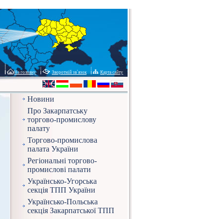
На головну
Зворотній зв`язок
Карта сайту
Новини
Про Закарпатську
торгово-промислову
палату
Торгово-промислова
палата України
Регіональні торгово-
промислові палати
Українсько-Угорська
секція ТПП України
Українсько-Польська
секція Закарпатської ТПП