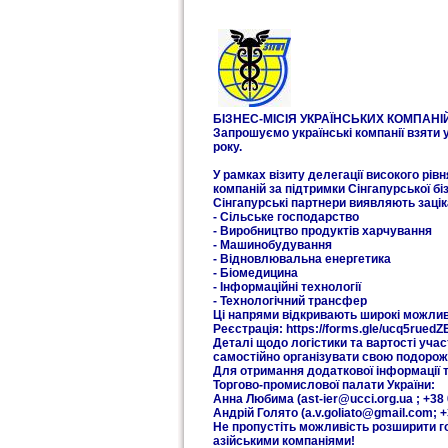
БІЗНЕС-МІСІЯ УКРАЇНСЬКИХ КОМПАНІ
Запрошуємо українські компанії взяти у
року.
У рамках візиту делегації високого рі
компаній за підтримки Сінгапурської бі
Сінгапурські партнери виявляють заціка
- Сільське господарство
- Виробництво продуктів харчування
- Машинобудування
- Відновлювальна енергетика
- Біомедицина
- Інформаційні технології
- Технологічний трансфер
Ці напрями відкривають широкі можливо
Реєстрація: https://forms.gle/ucq5rue
Деталі щодо логістики та вартості уча
самостійно організувати свою подорож
Для отримання додаткової інформації 
Торгово-промислової палати України:
Анна Любима (ast-ier@ucci.org.ua ; +38 
Андрій Голято (a.v.goliato@gmail.com; +
Не пропустіть можливість розширити го
азійськими компаніями!