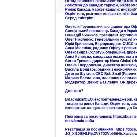
Огляд основних особливостей та можл
Логістика до Канади: тарифи, Інкотер
Ринок Канади, маркет-канали: дистриб’
Окрім того, розглянемо практичні кейси
Серед спікерів:
Олексій Грушецький, в.о. директора Оф
Спеціальний посланець Канади в Україн
Геннадій Чижиков, президент Торгово-п
Олег Ніколенко, Генеральний консул Ук
Юрій Кривошея, Віцепрезидент CUCC в 
Анна Міленіна, радниця Офісу з розвит
Олександра Сологуб, операційна дирек
Анна Купрієва, канадська експертка з п
Євген Тришин, директор Nova Global (Н
Олена Твердовська, директор дивізіону 
Василь Бондарь, радник з економічних
Дмитро Шугаєв, CEO Bob Snail (Равлик 
Марина Васильєва, власниця весільног
Модератор: Денис Базілевич, GR дирек
Для кого?
Власників/СЕО, експорт-менеджерів, ке
товари на ринок Канади. Окрім того, за
експортних ланцюжків постачань до Ка
Програма за посиланням: https://busines
onovlenoiu-cufta
Реєстрація за посиланням: https://doc
JO_XI10SIHLRjs2V7T02Vb56tHtcXw/vie