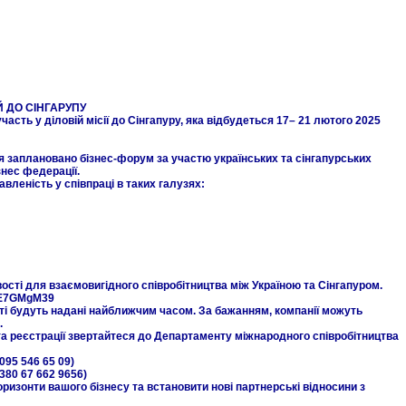
Й ДО СІНГАРУПУ
часть у діловій місії до Сінгапуру, яка відбудеться 17– 21 лютого 2025
вня заплановано бізнес-форум за участю українських та сінгапурських
знес федерації.
вленість у співпраці в таких галузях:
сті для взаємовигідного співробітництва між Україною та Сінгапуром.
dZE7GMgM39
сті будуть надані найближчим часом. За бажанням, компанії можуть
.
та реєстрації звертайтеся до Департаменту міжнародного співробітництва
095 546 65 09)
380 67 662 9656)
ризонти вашого бізнесу та встановити нові партнерські відносини з