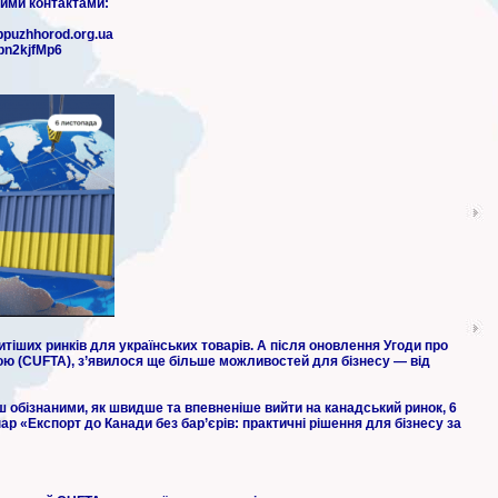
ими контактами:
puzhhorod.org.ua
bn2kjfMp6
тіших ринків для українських товарів. А після оновлення Угоди про
ою (CUFTA), з’явилося ще більше можливостей для бізнесу — від
 обізнаними, як швидше та впевненіше вийти на канадський ринок, 6
р «Експорт до Канади без бар’єрів: практичні рішення для бізнесу за