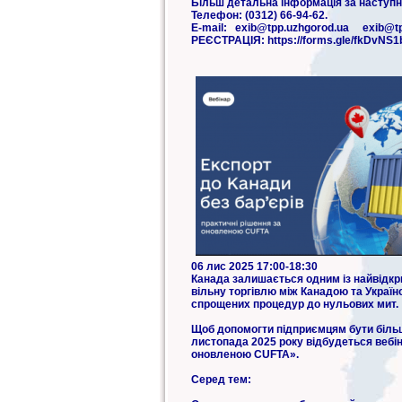
Більш детальна інформація за наступн
Телефон: (0312) 66-94-62.
E-mail: exib@tpp.uzhgorod.ua exib@tp
РЕЄСТРАЦІЯ: https://forms.gle/fkDvNS1
06 лис 2025 17:00-18:30
Канада залишається одним із найвідкри
вільну торгівлю між Канадою та Україн
спрощених процедур до нульових мит.
Щоб допомогти підприємцям бути більш
листопада 2025 року відбудеться вебіна
оновленою CUFTA».
Серед тем: