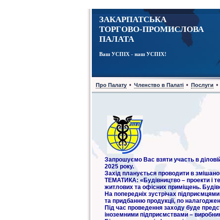
ЗАКАРПАТСЬКА
ТОРГОВО-ПРОМИСЛОВА
ПАЛАТА
Ваш УСПІХ - наш УСПІХ!
•
•
•
Про Палату
Членство в Палаті
Послуги
Запрошуємо Вас взяти участь в ділові
2025 року.
Захід планується проводити в змішаном
ТЕМАТИКА: «Будівництво – проекти і те
житлових та офісних приміщень. Будіве
На попередніх зустрічах підприємцями 
та придбанню продукції, по налагодже
Під час проведення заходу буде предс
іноземними підприємствами – виробник