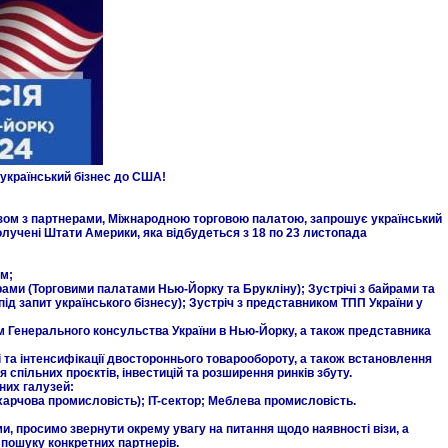
 український бізнес до США!
зом з партнерами, Міжнародною торговою палатою, запрошує український
Сполучені Штати Америки, яка відбудеться з 18 по 23 листопада
м;
ами (Торговими палатами Нью-Йорку та Брукліну); Зустрічі з байрами та
ід запит українського бізнесу); Зустріч з представником ТПП України у
м Генерального консульства України в Нью-Йорку, а також представника
 та інтенсифікації двостороннього товарообороту, а також встановлення
я спільних проєктів, інвестицій та розширення ринків збуту.
них галузей:
харчова промисловість); IT-сектор; Меблева промисловість.
и, просимо звернути окрему увагу на питання щодо наявності візи, а
 пошуку конкретних партнерів.