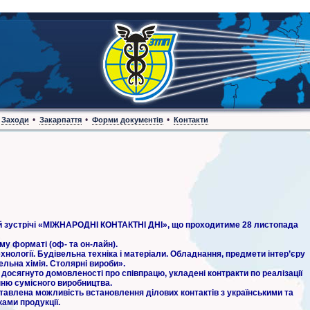
•
•
•
Заходи
Закарпаття
Форми документів
Контакти
й зустрічі «МІЖНАРОДНІ КОНТАКТНІ ДНІ», що проходитиме 28 листопада
у форматі (оф- та он-лайн).
хнології. Будівельна техніка і матеріали. Обладнання, предмети інтер’єру
льна хімія. Столярні вироби».
досягнуто домовленості про співпрацю, укладені контракти по реалізації
нню сумісного виробництва.
тавлена можливість встановлення ділових контактів з українськими та
ами продукції.